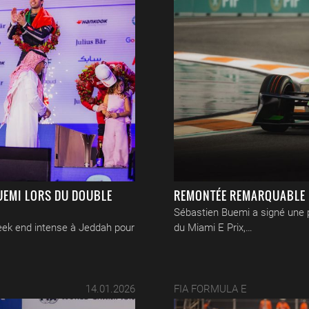
UEMI LORS DU DOUBLE
REMONTÉE REMARQUABLE D
Sébastien Buemi a signé une p
eek end intense à Jeddah pour
du Miami E Prix,…
14.01.2026
FIA FORMULA E