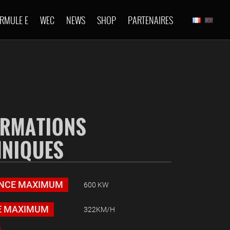
RMULE E
WEC
NEWS
SHOP
PARTENAIRES
ORMATIONS
HNIQUES
ANCE MAXIMUM
600 KW
E MAXIMUM
322KM/H