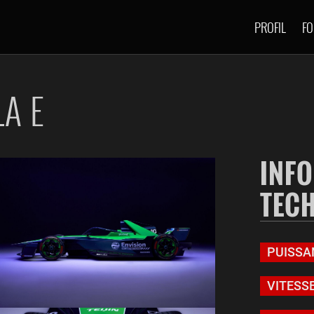
PROFIL
FO
A E
INF
TEC
PUISS
VITESS