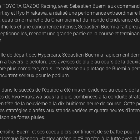
e TOYOTA GAZOO Racing, avec Sébastien Buemi aux commandes
tley et Ryo Hirakawa, a réalisé une performance extraordinaire l
, quatrième manche du Championnat du monde d'endurance de 
ifficiles et une concurrence intense, Sébastien Buemi a fait pre
eptionnelles, menant une grande partie de la course et terminan
e.
 grille de départ des Hypercars, Sébastien Buemi a rapidement dé
n à travers le peloton. Des averses de pluie au cours de la deux
ore plus complexe, mais l'excellence du pilotage de Buemi a perm
current sérieux pour le podium.
 dans le succès de l'équipe a été mis en évidence au cours de la 
s de Ryo Hirakawa sous la pluie, combinées à la conduite strat
 en tête de la neuvième à la dix-huitième heure de course. Cette 
 stratégies d'arrêts aux stands variées et quatre heures d'inter
ison de fortes pluies.
tensifie, Buemi et ses coéquipiers continuent de se battre pour l
lorsque Brendon Hartley amène la #8 en tête, à la lutte avec la 