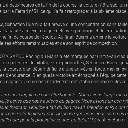
t, à deux heures de la fin de la course, la voiture n°8 a subi un r
ar la Ferrari n°51, ce qui l'a fait rétrograder à la sixième place.
e, Sébastien Buemi a fait preuve d'une concentration sans faille
a capacité à relever chaque défi avec précision et détermination
ne fin de course de l'équipe. Au final, Buemi a amené la voiture
de ses efforts remarquables et de son esprit de compétition.
TA GAZOO Racing au Mans a été marquée par un travail d'équip
des compétences de pilotage exceptionnelles, Sébastien Buemi joua
 la course, d'un départ difficile à une arrivée en force, met en
es d'endurance. Bien que la victoire ait échappé à l'équipe cette
sa capacité à surmonter l'adversité ont établi une norme élevée p
e terminer cinquième pour être honnête. Nous avons longtemps m
urse, je pense que nous aurions pu gagner. Nous avions un bon r
 donc frustrant. L'équipe a fait du bon travail, Brendon et Ryo ont 
 bons choix stratégiques, donc je pense que nous nous sommes bi
vailler dur pour la prochaine course au Brésil.”
Sébastien Buemi