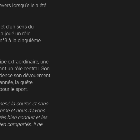
evers lorsqu'elle a été
 et d'un sens du
 a joué un rôle
 n°8 à la cinquième
e extraordinaire, une
nt un rôle central. Son
 évidence son dévouement
 année, la quête
our le sport.
ené la course et sans
ythme et nous n'avons
très bien conduit et les
en comportés. Il ne