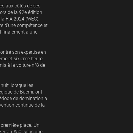
 aux côtés de ses
ors de la 92e édition
la FIA 2024 (WEC).
uve d'une compétence et
t finalement à une
montré son expertise en
ième et sixième heure
is à la voiture n°8 de
nuit, lorsque les
égique de Buemi, ont
période de domination a
vention continue de la
a première place. Un
Ferrari #50, sous une