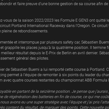
rebondir et faire preuve d’une bonne gestion de sa course afin d
z-vous de la saison 2022/2023 les Formule E GEN3 ont quitté le
e circuit Portland International Raceway dans l’Oregon. Ce circuit
e pleine de rebondissements.
ntée et interrompue par plusieurs safety car, Sébastien Buemi a
et grappille les places jusqu’à la quatrième position. Il termine 
meilleur résultat depuis le E-Prix de Berlin en avril dernier. Séba
assement général des pilotes.
pier de Sébastien Buemi a lui remporté cette course à Portland. 
cing permet à l’équipe de remonter à six points du leader du c
m avec quatre courses restantes du championnat ABB Formula 
oyable en partant de la seizième position. Je pense que j’aurais 
me de régénération des batteries en fin de course, ce qui me coû
nous avons eu une super stratégie avec l’équipe et j’ai pris l’a
s content du résultat, de marquer des points. Cette nouvelle pist