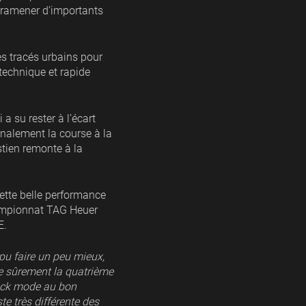
e ramener d’importants
s tracés urbains pour
 technique et rapide
 su rester à l’écart
finalement la course à la
stien remonte à la
Cette belle performance
hampionnat TAG Heuer
E.
pu faire un peu mieux,
te sûrement la quatrième
ttack mode au bon
e très différente des