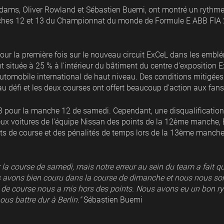
.dams, Oliver Rowland et Sébastien Buemi, ont montré un rythme
ches 12 et 13 du Championnat du monde de Formule E ABB FIA 2
our la première fois sur le nouveau circuit ExCeL dans les emb
nt située à 25 % à l'intérieur du bâtiment du centre d'exposition
automobile international de haut niveau. Des conditions mitigées
au défi et les deux courses ont offert beaucoup d'action aux fans
3 pour la manche 12 de samedi. Cependant, une disqualification
eux voitures de l'équipe Nissan des points de la 12ème manche, 
nts de course et des pénalités de temps lors de la 13ème manch
r la course de samedi, mais notre erreur au sein du team a fait 
 avons bien couru dans la course de dimanche et nous nous so
 de course nous a mis hors des points. Nous avons eu un bon ry
us battre dur à Berlin."
Sébastien Buemi