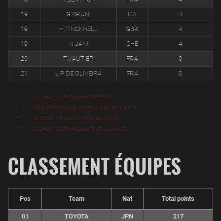
19
G.BRUNI
ITA
4
19
H.TINCKNELL
GBR
4
19
N.JANI
CHE
4
20
T.VAUTIER
FRA
0
21
J.P DE OLIVEIRA
FRA
0
+3 points pour la pole position.
P
+2 points pour le meilleur tour en course.
FL
Le pilote n'a pas terminé la course.
DNF
Le pilote a été disqualifié de la course.
DSQ
CLASSEMENT ÉQUIPES
Pos
Team
Nat
Total points
01
TOYOTA
JPN
217