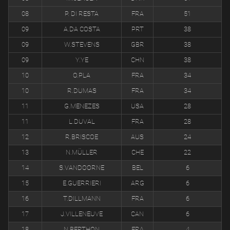
08
P. DI RESTA
FRA
51
09
A.DA COSTA
PRT
38
09
W.STEVENS
GBR
38
09
Y.YE
CHN
38
10
O.PLA
FRA
34
10
R.DUMAS
FRA
34
11
G.MENEZES
USA
28
11
L.DUVAL
FRA
28
12
R.BRISCOE
AUS
24
13
N.MÜLLER
CHE
22
14
S.VANDOORNE
BEL
6
15
E.GUERRIERI
ARG
6
16
T.DILLMANN
FRA
6
17
J.VILLENEUVE
CAN
6
18
N.BERTHON
FRA
4