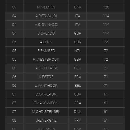
03
N.NIELSEN
DNK
120
04
A.PIER GUIDI
ITA
114
04
A.GIOVINAZZI
ITA
114
04
J.CALADO
GBR
114
05
A.LYNN
GBR
72
05
E.BAMBER
NZL
72
05
R.WESTBROOK
GBR
72
06
A.LOTTERER
DEU
71
06
K.ESTRE
FRA
71
06
L.VANTHOOR
BEL
71
07
D.CAMERON
USA
61
07
F.MAKOWIECKI
FRA
61
07
M.CHRISTENSEN
DNK
61
08
J-E.VERGNE
FRA
51
08
M.JENSEN
DNK
51