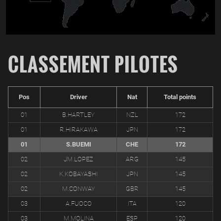
CLASSEMENT PILOTES
Pos
Driver
Nat
Total points
01
B.HARTLEY
NZL
172
01
R.HIRAKAWA
JPN
172
01
S.BUEMI
CHE
172
02
JM.LOPEZ
ARG
145
02
K.KOBAYASHI
JPN
145
02
M.CONWAY
GBR
145
03
A.FUOCO
ITA
120
03
M.MOLINA
ESP
120